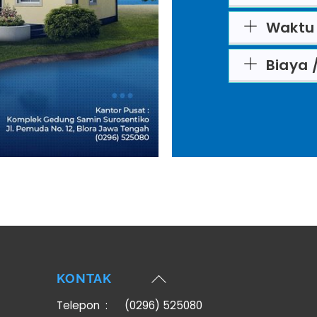
Waktu 
Biaya /
Back
KONTAK
To
Telepon :
(0296) 525080
Top