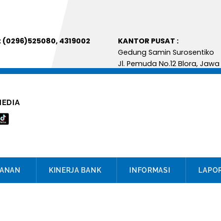
: (0296)525080, 4319002
KANTOR PUS
Gedung Samin Suro
Jl. Pemuda No.12 Blora, Jaw
MEDIA
YANAN
KINERJA BANK
INFORMASI
LAPO