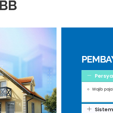
PBB
PEMBA
Persya
Wajib paj
Sistem