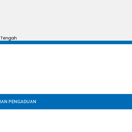
AT :
sentiko
a Tengah
RAN PENGADUAN