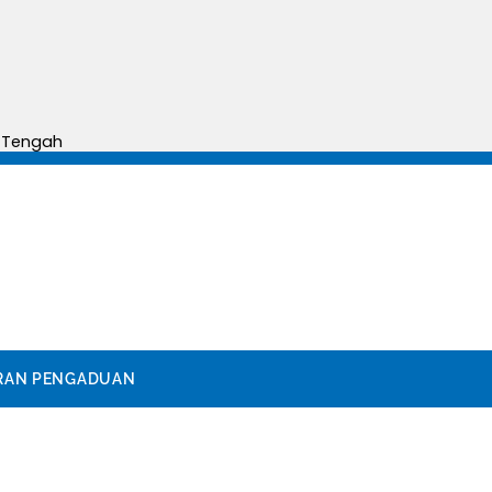
AT :
sentiko
a Tengah
RAN PENGADUAN