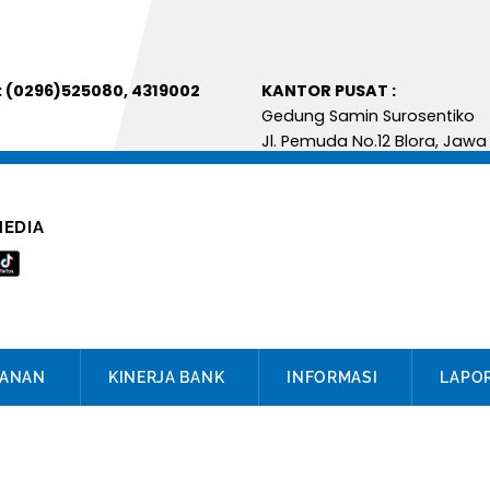
: (0296)525080, 4319002
KANTOR PUS
Gedung Samin Suro
Jl. Pemuda No.12 Blora, Jaw
MEDIA
YANAN
KINERJA BANK
INFORMASI
LAPO