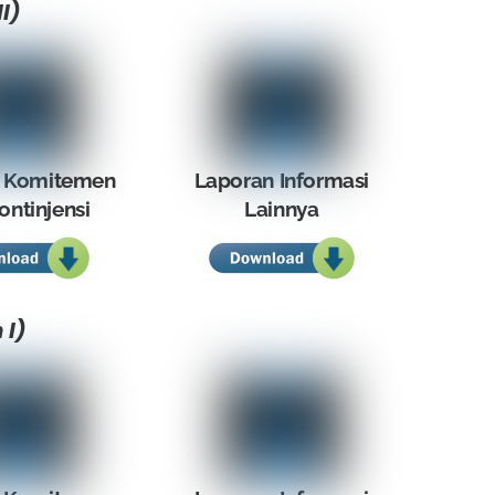
I)
 Komitemen
Laporan Informasi
ontinjensi
Lainnya
 I)